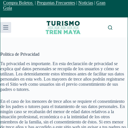
Saltar
Compra Boletos
|
Preguntas Frecuentes
|
Noticias
|
Gran
al
Guía
contenido
Politica de Privacidad
Tu privacidad es importante. En esta declaración de privacidad se
explica qué datos personales se recopila de los usuarios y cómo se
utilizan. Lea detenidamente estos términos antes de facilitar sus datos
personales en esta web. Los mayores de trece años podrán registrarse
en el Sitio web como usuarios sin el previo consentimiento de sus
padres o tutores.
En el caso de los menores de trece años se requiere el consentimiento
de los padres o tutores para el tratamiento de sus datos personales. En
ningún caso se recabarán del menor de edad datos relativos a la
situación profesional, económica o a la intimidad de los otros
miembros de la familia, sin el consentimiento de éstos. Si eres menor
de trece años y has accedido a este sitio web sin avisar a tus padres no