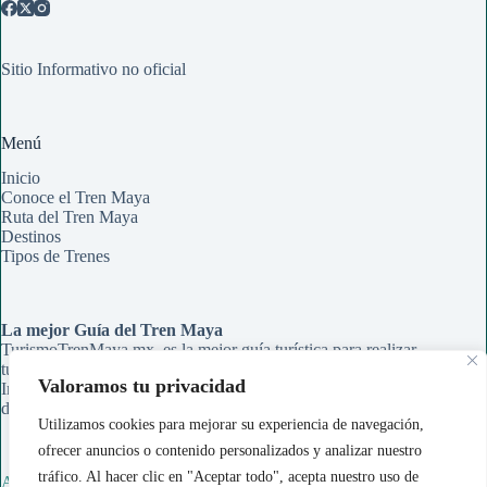
Sitio Informativo no oficial
Menú
Inicio
Conoce el Tren Maya
Ruta del Tren Maya
Destinos
Tipos de Trenes
La mejor Guía del Tren Maya
TurismoTrenMaya.mx, es la mejor guía turística para realizar
tu recorrido en el Tren Maya. Aqui encontrarás Rutas,
Valoramos tu privacidad
Información de Estaciones y Paraderos, Guías de Información
de cada ciudad y Tips para organizar tu viaje.
Utilizamos cookies para mejorar su experiencia de navegación,
ofrecer anuncios o contenido personalizados y analizar nuestro
tráfico. Al hacer clic en "Aceptar todo", acepta nuestro uso de
Acerca de Nosotros