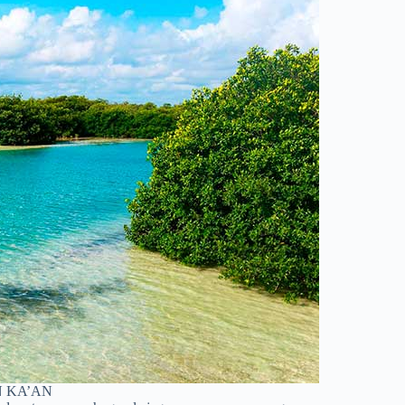
N KA’AN