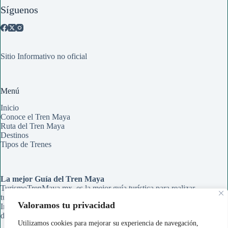
Síguenos
Sitio Informativo no oficial
Menú
Inicio
Conoce el Tren Maya
Ruta del Tren Maya
Destinos
Tipos de Trenes
La mejor Guía del Tren Maya
TurismoTrenMaya.mx, es la mejor guía turística para realizar
tu recorrido en el Tren Maya. Aqui encontrarás Rutas,
Valoramos tu privacidad
Información de Estaciones y Paraderos, Guías de Información
de cada ciudad y Tips para organizar tu viaje.
Utilizamos cookies para mejorar su experiencia de navegación,