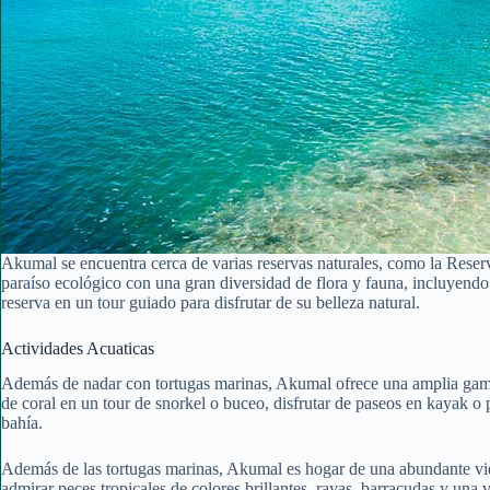
Akumal se encuentra cerca de varias reservas naturales, como la Reserv
paraíso ecológico con una gran diversidad de flora y fauna, incluyendo
reserva en un tour guiado para disfrutar de su belleza natural.
Actividades Acuaticas
Además de nadar con tortugas marinas, Akumal ofrece una amplia gama 
de coral en un tour de snorkel o buceo, disfrutar de paseos en kayak o 
bahía.
Además de las tortugas marinas, Akumal es hogar de una abundante vid
admirar peces tropicales de colores brillantes, rayas, barracudas y una 