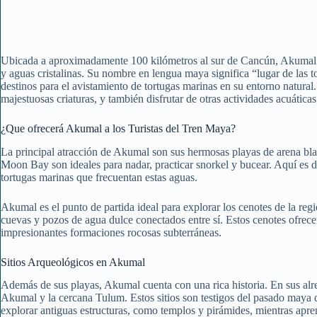
Ubicada a aproximadamente 100 kilómetros al sur de Cancún, Akumal e
y aguas cristalinas. Su nombre en lengua maya significa “lugar de las 
destinos para el avistamiento de tortugas marinas en su entorno natural
majestuosas criaturas, y también disfrutar de otras actividades acuática
¿Que ofrecerá Akumal a los Turistas del Tren Maya?
La principal atracción de Akumal son sus hermosas playas de arena bla
Moon Bay son ideales para nadar, practicar snorkel y bucear. Aquí es d
tortugas marinas que frecuentan estas aguas.
Akumal es el punto de partida ideal para explorar los cenotes de la re
cuevas y pozos de agua dulce conectados entre sí. Estos cenotes ofrece
impresionantes formaciones rocosas subterráneas.
Sitios Arqueológicos en Akumal
Además de sus playas, Akumal cuenta con una rica historia. En sus alre
Akumal y la cercana Tulum. Estos sitios son testigos del pasado maya de
explorar antiguas estructuras, como templos y pirámides, mientras apren