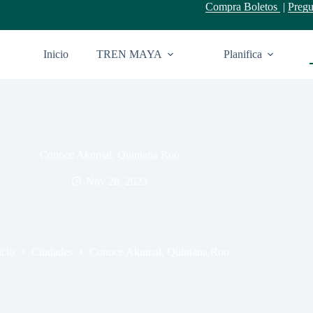
Compra Boletos
|
Pregu
Inicio
TREN MAYA
Planifica
Conoce Akumal, Quintana Roo
Nov 28, 2023
icio
Ciudades
Conoce Akumal, Quintana Roo