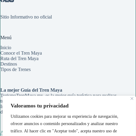
Sitio Informativo no oficial
Menú
Inicio
Conoce el Tren Maya
Ruta del Tren Maya
Destinos
Tipos de Trenes
La mejor Guía del Tren Maya
TurismoTrenMaya.mx, es la mejor guía turística para realizar
tu recorrido en el Tren Maya. Aqui encontrarás Rutas,
Valoramos tu privacidad
Información de Estaciones y Paraderos, Guías de Información
de cada ciudad y Tips para organizar tu viaje.
Utilizamos cookies para mejorar su experiencia de navegación,
ofrecer anuncios o contenido personalizados y analizar nuestro
tráfico. Al hacer clic en "Aceptar todo", acepta nuestro uso de
Acerca de Nosotros