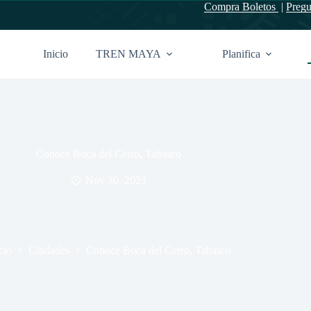
Compra Boletos
|
Pregu
Inicio
TREN MAYA
Planifica
Conoce Boca del Cerro, Tabasco
Nov 30, 2023
cio
Ciudades
Conoce Boca del Cerro, Tabasco