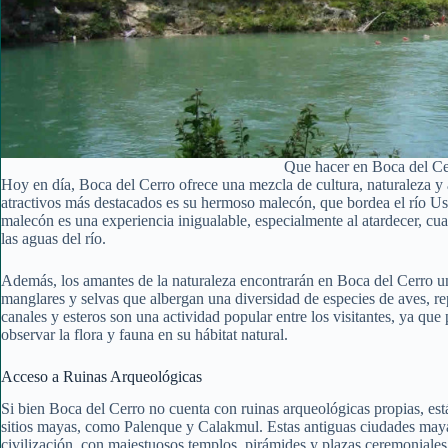
Que hacer en Boca del Ce
Hoy en día, Boca del Cerro ofrece una mezcla de cultura, naturaleza y a
atractivos más destacados es su hermoso malecón, que bordea el río Us
malecón es una experiencia inigualable, especialmente al atardecer, cuand
las aguas del río.
Además, los amantes de la naturaleza encontrarán en Boca del Cerro un
manglares y selvas que albergan una diversidad de especies de aves, re
canales y esteros son una actividad popular entre los visitantes, ya que
observar la flora y fauna en su hábitat natural.
Acceso a Ruinas Arqueológicas
Si bien Boca del Cerro no cuenta con ruinas arqueológicas propias, est
sitios mayas, como Palenque y Calakmul. Estas antiguas ciudades mayas
civilización, con majestuosos templos, pirámides y plazas ceremoniales