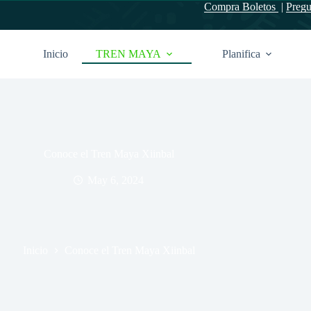
Compra Boletos
|
Pregu
Inicio
TREN MAYA
Planifica
Conoce el Tren Maya Xiinbal
May 6, 2024
Inicio
Conoce el Tren Maya Xiinbal