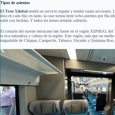
Tipos de asientos
El Tren Xiinbal
tendrá un servicio regular y tendrá varias secciones. 
dos) en cada fila; en tanto, la case turista tiene ocho asientos por fila 
subir con bicletas. Y todos los trenes tendrán cafetería.
El corazón del sureste mexicano late fuerte en el vagón XIINBAL del T
la rica naturaleza y cultura de la región. Este vagón, más que un medio
inigualable de Chiapas, Campeche, Tabasco, Yucatán y Quintana Roo.