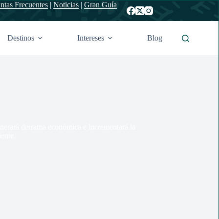
ntas Frecuentes
|
Noticias
|
Gran Guía
Destinos
Intereses
Blog
 Generará derrama económica e incrementará la
iente.