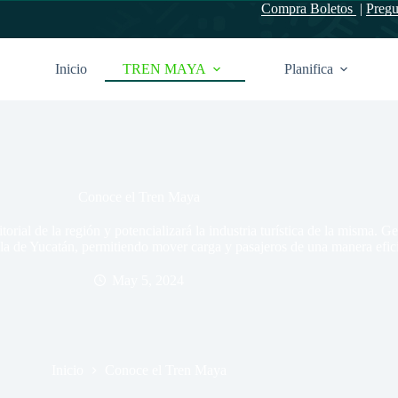
Compra Boletos
|
Pregu
Inicio
TREN MAYA
Planifica
Conoce el Tren Maya
torial de la región y potencializará la industria turística de la misma.
la de Yucatán, permitiendo mover carga y pasajeros de una manera efic
May 5, 2024
Inicio
Conoce el Tren Maya