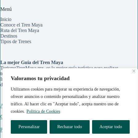
Menú
Inicio
Conoce el Tren Maya
Ruta del Tren Maya
Destinos
Tipos de Trenes
La mejor Guía del Tren Maya
TurismoTrenMaya.mx, es la mejor guía turística para realizar
tu recorrido en el Tren Maya. Aqui encontrarás Rutas,
Valoramos tu privacidad
Información de Estaciones y Paraderos, Guías de Información
de cada ciudad y Tips para organizar tu viaje.
Utilizamos cookies para mejorar su experiencia de navegación,
ofrecer anuncios o contenido personalizados y analizar nuestro
tráfico. Al hacer clic en "Aceptar todo", acepta nuestro uso de
Acerca de Nosotros
cookies.
Politica de Cookies
Contáctanos
Personalizar
Rechazar todo
Aceptar todo
Política de Cookies
|
Politica de Privacidad
|
Aviso Legal