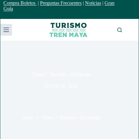
Saltar
Compra Boletos
|
Preguntas Frecuentes
|
Noticias
|
Gran
al
Guía
contenido
Tramo 7: Bacalar – Escárcega
Feb 24, 2024
Inicio
Tramo 7: Bacalar – Escárcega