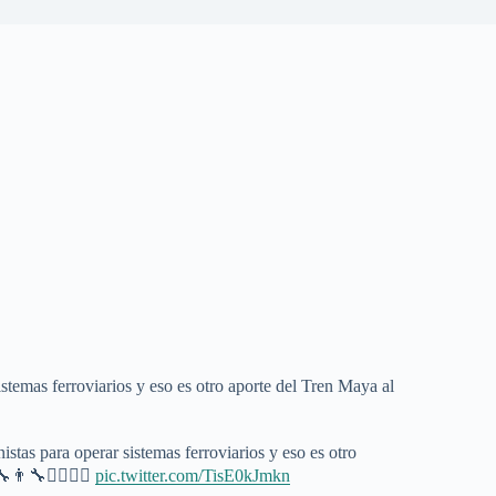
istemas ferroviarios y eso es otro aporte del Tren Maya al
istas para operar sistemas ferroviarios y eso es otro
👨‍🔧👩‍✈️👨‍✈️
pic.twitter.com/TisE0kJmkn