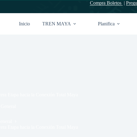
Compra Boletos
|
Pregu
Inicio
TREN MAYA
Planifica
era Etapa hacia la Conexión Total Maya
 General
eneral
era Etapa hacia la Conexión Total Maya