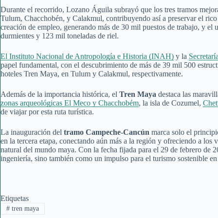
Durante el recorrido, Lozano Águila subrayó que los tres tramos mejor
Tulum, Chacchobén, y Calakmul, contribuyendo así a preservar el rico 
creación de empleo, generando más de 30 mil puestos de trabajo, y el 
durmientes y 123 mil toneladas de riel.
El Instituto Nacional de Antropología e Historia (INAH)
y la
Secretar
papel fundamental, con el descubrimiento de más de 39 mil 500 estruct
hoteles Tren Maya, en Tulum y Calakmul, respectivamente.
Además de la importancia histórica, el
Tren Maya
destaca las maravill
zonas arqueológicas El Meco y Chacchobém
, la isla de Cozumel,
Chet
de viajar por esta ruta turística.
La inauguración del
tramo Campeche-Cancún
marca solo el principi
en la tercera etapa, conectando aún más a la región y ofreciendo a los vi
natural del mundo maya. Con la fecha fijada para el 29 de febrero de 
ingeniería, sino también como un impulso para el turismo sostenible en 
Etiquetas
#
tren maya