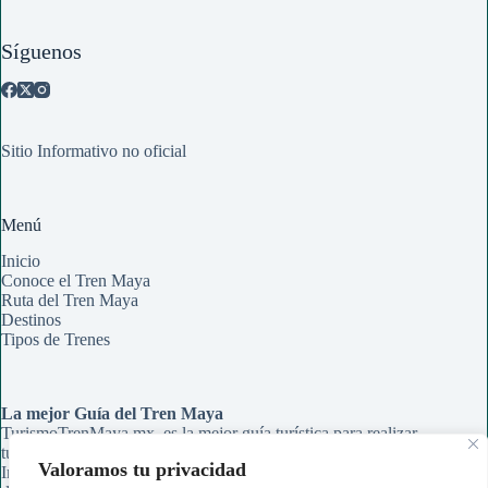
Síguenos
Sitio Informativo no oficial
Menú
Inicio
Conoce el Tren Maya
Ruta del Tren Maya
Destinos
Tipos de Trenes
La mejor Guía del Tren Maya
TurismoTrenMaya.mx, es la mejor guía turística para realizar
tu recorrido en el Tren Maya. Aqui encontrarás Rutas,
Valoramos tu privacidad
Información de Estaciones y Paraderos, Guías de Información