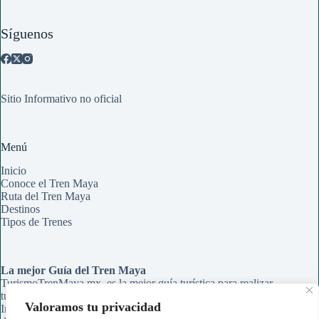
Síguenos
Sitio Informativo no oficial
Menú
Inicio
Conoce el Tren Maya
Ruta del Tren Maya
Destinos
Tipos de Trenes
La mejor Guía del Tren Maya
TurismoTrenMaya.mx, es la mejor guía turística para realizar
tu recorrido en el Tren Maya. Aqui encontrarás Rutas,
Valoramos tu privacidad
Información de Estaciones y Paraderos, Guías de Información