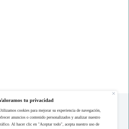
Acerca de Nosotros
Valoramos tu privacidad
Contáctanos
Utilizamos cookies para mejorar su experiencia de navegación,
ofrecer anuncios o contenido personalizados y analizar nuestro
Política de Cookies
|
Politica de
Privacidad
|
Aviso Legal
tráfico. Al hacer clic en "Aceptar todo", acepta nuestro uso de