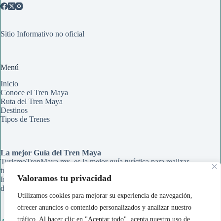
Sitio Informativo no oficial
Menú
Inicio
Conoce el Tren Maya
Ruta del Tren Maya
Destinos
Tipos de Trenes
La mejor Guía del Tren Maya
TurismoTrenMaya.mx, es la mejor guía turística para realizar
tu recorrido en el Tren Maya. Aqui encontrarás Rutas,
Valoramos tu privacidad
Información de Estaciones y Paraderos, Guías de Información
de cada ciudad y Tips para organizar tu viaje.
Utilizamos cookies para mejorar su experiencia de navegación,
ofrecer anuncios o contenido personalizados y analizar nuestro
tráfico. Al hacer clic en "Aceptar todo", acepta nuestro uso de