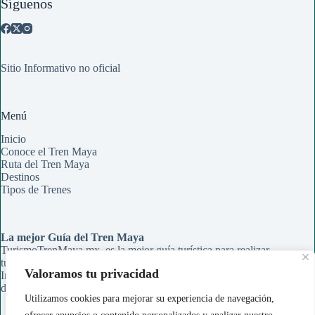
Síguenos
Sitio Informativo no oficial
Menú
Inicio
Conoce el Tren Maya
Ruta del Tren Maya
Destinos
Tipos de Trenes
La mejor Guía del Tren Maya
TurismoTrenMaya.mx, es la mejor guía turística para realizar
tu recorrido en el Tren Maya. Aqui encontrarás Rutas,
Valoramos tu privacidad
Información de Estaciones y Paraderos, Guías de Información
de cada ciudad y Tips para organizar tu viaje.
Utilizamos cookies para mejorar su experiencia de navegación,