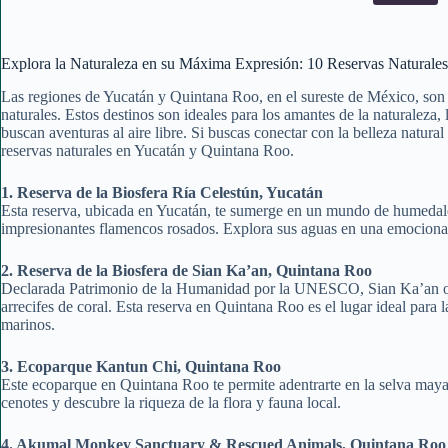
Explora la Naturaleza en su Máxima Expresión: 10 Reservas Naturale
Las regiones de Yucatán y Quintana Roo, en el sureste de México, son 
naturales. Estos destinos son ideales para los amantes de la naturaleza,
buscan aventuras al aire libre. Si buscas conectar con la belleza natura
reservas naturales en Yucatán y Quintana Roo.
1. Reserva de la Biosfera Ría Celestún, Yucatán
Esta reserva, ubicada en Yucatán, te sumerge en un mundo de humedale
impresionantes flamencos rosados. Explora sus aguas en una emocionante
2. Reserva de la Biosfera de Sian Ka’an, Quintana Roo
Declarada Patrimonio de la Humanidad por la UNESCO, Sian Ka’an ofre
arrecifes de coral. Esta reserva en Quintana Roo es el lugar ideal para
marinos.
3. Ecoparque Kantun Chi, Quintana Roo
Este ecoparque en Quintana Roo te permite adentrarte en la selva maya.
cenotes y descubre la riqueza de la flora y fauna local.
4. Akumal Monkey Sanctuary & Rescued Animals, Quintana Roo