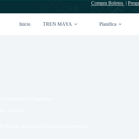
Compra Boletos
|
Pregu
Inicio
TREN MAYA
Planifica
s Cristalinas en Campeche
les
,
Destinos
Un Rincón de Aguas Cristalinas en Campeche