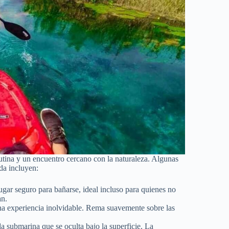
rutina y un encuentro cercano con la naturaleza. Algunas
da incluyen:
ugar seguro para bañarse, ideal incluso para quienes no
an.
na experiencia inolvidable. Rema suavemente sobre las
a submarina que se oculta bajo la superficie. La