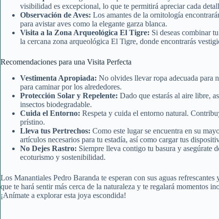
visibilidad es excepcional, lo que te permitirá apreciar cada detal
Observación de Aves:
Los amantes de la ornitología encontrarán
para avistar aves como la elegante garza blanca.
Visita a la Zona Arqueológica El Tigre:
Si deseas combinar tu 
la cercana zona arqueológica El Tigre, donde encontrarás vestigi
Recomendaciones para una Visita Perfecta
Vestimenta Apropiada:
No olvides llevar ropa adecuada para n
para caminar por los alrededores.
Protección Solar y Repelente:
Dado que estarás al aire libre, a
insectos biodegradable.
Cuida el Entorno:
Respeta y cuida el entorno natural. Contribuy
prístino.
Lleva tus Pertrechos:
Como este lugar se encuentra en su mayorí
artículos necesarios para tu estadía, así como cargar tus dispositi
No Dejes Rastro:
Siempre lleva contigo tu basura y asegúrate de 
ecoturismo y sostenibilidad.
Los Manantiales Pedro Baranda te esperan con sus aguas refrescantes 
que te hará sentir más cerca de la naturaleza y te regalará momentos in
¡Anímate a explorar esta joya escondida!