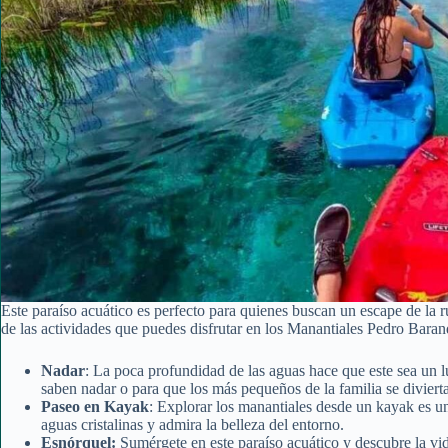
Este paraíso acuático es perfecto para quienes buscan un escape de la 
de las actividades que puedes disfrutar en los Manantiales Pedro Baran
Nadar
: La poca profundidad de las aguas hace que este sea un l
saben nadar o para que los más pequeños de la familia se diviert
Paseo en Kayak
: Explorar los manantiales desde un kayak es u
aguas cristalinas y admira la belleza del entorno.
Esnórquel:
Sumérgete en este paraíso acuático y descubre la vid