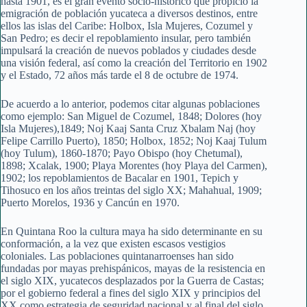
hasta 1901, es el gran evento socio-histórico que propició la
emigración de población yucateca a diversos destinos, entre
ellos las islas del Caribe: Holbox, Isla Mujeres, Cozumel y
San Pedro; es decir el repoblamiento insular, pero también
impulsará la creación de nuevos poblados y ciudades desde
una visión federal, así como la creación del Territorio en 1902
y el Estado, 72 años más tarde el 8 de octubre de 1974.
De acuerdo a lo anterior, podemos citar algunas poblaciones
como ejemplo: San Miguel de Cozumel, 1848; Dolores (hoy
Isla Mujeres),1849; Noj Kaaj Santa Cruz Xbalam Naj (hoy
Felipe Carrillo Puerto), 1850; Holbox, 1852; Noj Kaaj Tulum
(hoy Tulum), 1860-1870; Payo Obispo (hoy Chetumal),
1898; Xcalak, 1900; Playa Morentes (hoy Playa del Carmen),
1902; los repoblamientos de Bacalar en 1901, Tepich y
Tihosuco en los años treintas del siglo XX; Mahahual, 1909;
Puerto Morelos, 1936 y Cancún en 1970.
En Quintana Roo la cultura maya ha sido determinante en su
conformación, a la vez que existen escasos vestigios
coloniales. Las poblaciones quintanarroenses han sido
fundadas por mayas prehispánicos, mayas de la resistencia en
el siglo XIX, yucatecos desplazados por la Guerra de Castas;
por el gobierno federal a fines del siglo XIX y principios del
XX como estrategia de seguridad nacional y al final del siglo