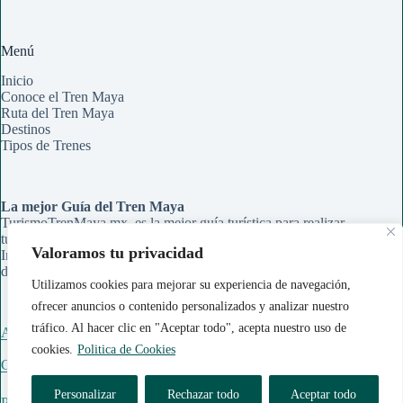
Menú
Inicio
Conoce el Tren Maya
Ruta del Tren Maya
Destinos
Tipos de Trenes
La mejor Guía del Tren Maya
TurismoTrenMaya.mx, es la mejor guía turística para realizar
tu recorrido en el Tren Maya. Aqui encontrarás Rutas,
Valoramos tu privacidad
Información de Estaciones y Paraderos, Guías de Información
de cada ciudad y Tips para organizar tu viaje.
Utilizamos cookies para mejorar su experiencia de navegación,
ofrecer anuncios o contenido personalizados y analizar nuestro
tráfico. Al hacer clic en "Aceptar todo", acepta nuestro uso de
Acerca de Nosotros
cookies.
Politica de Cookies
Contáctanos
Personalizar
Rechazar todo
Aceptar todo
Política de Cookies
|
Politica de Privacidad
|
Aviso Legal