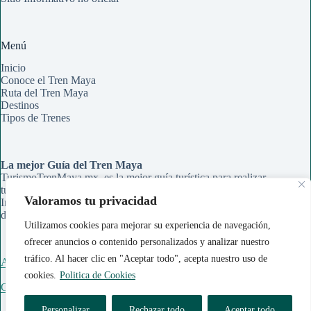
Menú
Inicio
Conoce el Tren Maya
Ruta del Tren Maya
Destinos
Tipos de Trenes
La mejor Guía del Tren Maya
TurismoTrenMaya.mx, es la mejor guía turística para realizar
tu recorrido en el Tren Maya. Aqui encontrarás Rutas,
Valoramos tu privacidad
Información de Estaciones y Paraderos, Guías de Información
de cada ciudad y Tips para organizar tu viaje.
Utilizamos cookies para mejorar su experiencia de navegación,
ofrecer anuncios o contenido personalizados y analizar nuestro
tráfico. Al hacer clic en "Aceptar todo", acepta nuestro uso de
Acerca de Nosotros
cookies.
Politica de Cookies
Contáctanos
Personalizar
Rechazar todo
Aceptar todo